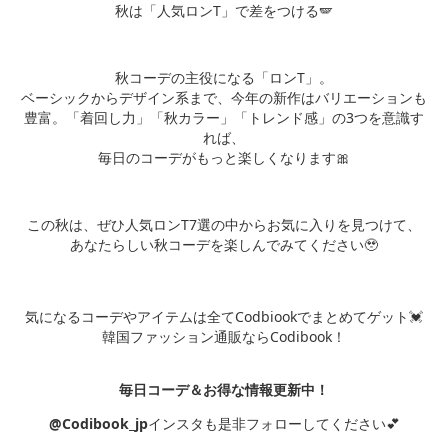
秋は「人気ロンT」で差をつける🪽
秋コーデの主役になる「ロンT」。
ベーシックからデザイン系まで、今年の新作はバリエーションも
豊富。「着回し力」「秋カラー」「トレンド感」の3つを意識す
れば、
毎日のコーデがもっと楽しくなります🎀
この秋は、ぜひ人気ロンT7選の中からお気に入りを見つけて、
あなたらしい秋コーデを楽しんでみてください🥹
気になるコーデやアイテムは全てCodbiookでまとめてゲット💓
韓国ファッション通販ならCodibook！
毎日コーデ＆お得な情報更新中！
@Codibook_jp
インスタも是非フォローしてください💕