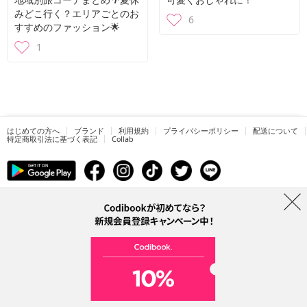
みどこ行く？エリアごとのお
6
すすめのファッション🌟
1
はじめての方へ
ブランド
利用規約
プライバシーポリシー
配送について
特定商取引法に基づく表記
Collab
電話番号：05068838012 (月-金 1PM ~ 5PM)
電子メールアドレス：help@codibook.net
所在地：A-301, 114, Gasan digital 2-ro, Geumcheon-gu, Seoul
代表者：カン・ハヌル