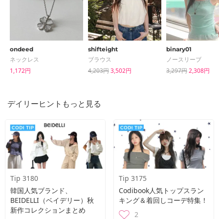
ondeed
shifteight
binary01
ネックレス
ブラウス
ノースリーブ
1,172円
4,203円
3,502円
3,297円
2,308円
デイリーヒントもっと見る
Tip 3180
Tip 3175
韓国人気ブランド、
Codibook人気トップスラン
BEIDELLI（ベイデリー）秋
キング＆着回しコーデ特集！
新作コレクションまとめ
2