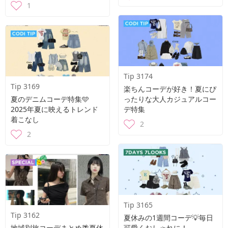
1
Tip 3174
Tip 3169
楽ちんコーデが好き！夏にぴ
夏のデニムコーデ特集🩵
ったりな大人カジュアルコー
2025年夏に映えるトレンド
デ特集
着こなし
2
2
Tip 3165
Tip 3162
夏休みの1週間コーデ💡毎日
地域別旅コーデまとめ🌴夏休
可愛くおしゃれに！