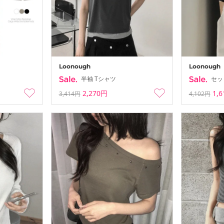
Summer Vac
-
26-08-02 ~ 26
Loonough
Loonough
半袖 Tシャツ
セッ
2,270円
1,
3,414円
4,102円