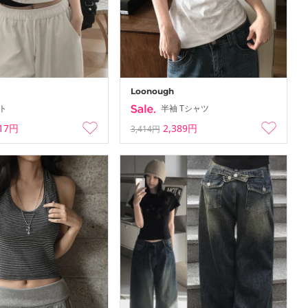
ation…
Summer Vacation…
-
-08-08
26-08-02 ~ 26-08-08
Loonough
ト
半袖 Tシャツ
617円
2,389円
3,414円