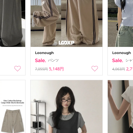
-
26-08-02 ~ 26
Loonough
Loonough
パンツ
シャ
5,148円
2,
7,055円
4,063円
Summer Vac
-
26-08-02 ~ 26