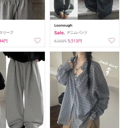
Loonough
スリーブ
デニムパンツ
544円
5,513円
8,203円