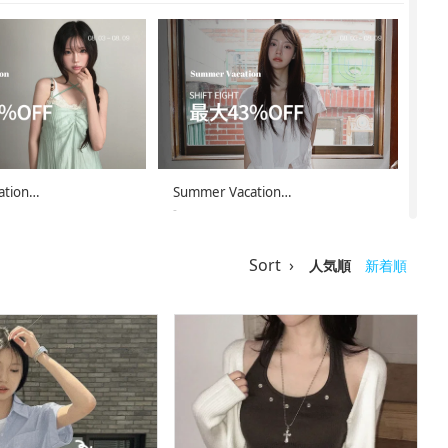
ation…
Summer Vacation…
-
-08-08
26-08-02 ~ 26-08-08
Sort ›
人気順
新着順
ation…
Summer Vacation…