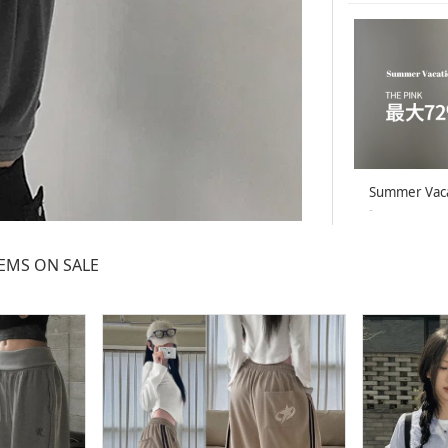
Summer Vac
-
26-08-02 ~ 26
TEMS ON SALE
Summer Vac