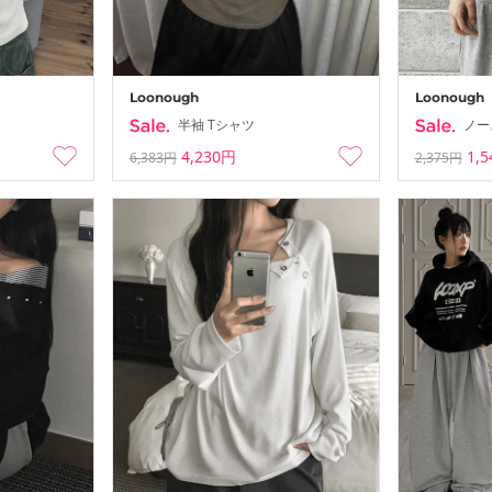
Loonough
Loonough
半袖 Tシャツ
ノー
4,230円
1,
6,383円
2,375円