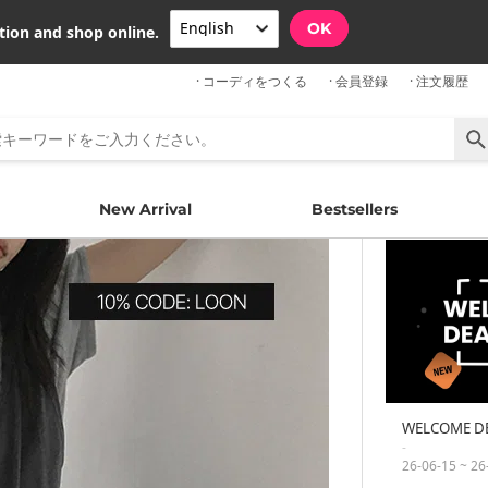
OK
tion and shop online.
· コーディをつくる
· 会員登録
· 注文履歴
New Arrival
Bestsellers
WELCOME D
-
26-06-15 ~ 26