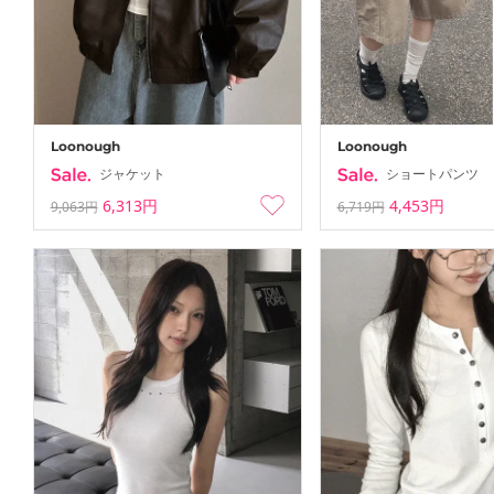
Loonough
Loonough
ジャケット
ショートパンツ
6,313円
4,453円
9,063円
6,719円