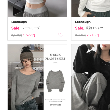
Loonough
Loonough
ノースリーブ
長袖 Tシャツ
1,677円
2,716円
2,672円
3,859円