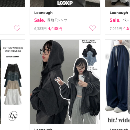
Loonough
Loonough
長袖 Tシャツ
パン
4,438円
4,
6,383円
7,055円
Loonough
Loonough