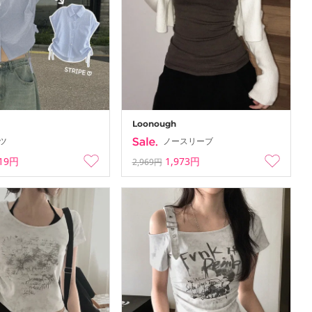
-
-08-08
26-08-02 ~ 26-08-08
Loonough
ツ
ノースリーブ
719円
1,973円
2,969円
ation…
Summer Vacation…
-
-08-08
26-08-02 ~ 26-08-08