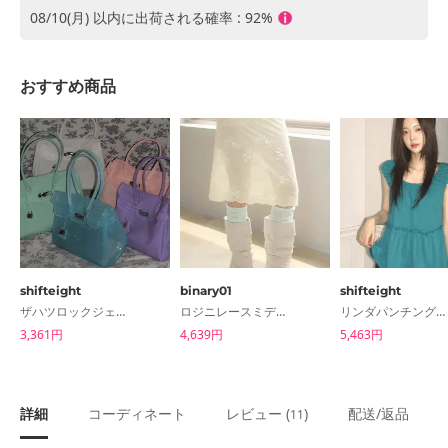
08/10(月) 以内に出荷される確率 : 92%
おすすめ商品
shifteight
binary01
shifteight
ザハツロックジェリーショルダーバッグジェリーバッグトートバッグ5color
ロジニレースミディスカート
リンダパンチング半袖ナシブラウスTシャツ2color
3,361円
4,639円
5,463円
詳細
コーディネート
レビュー (
)
配送/返品
11