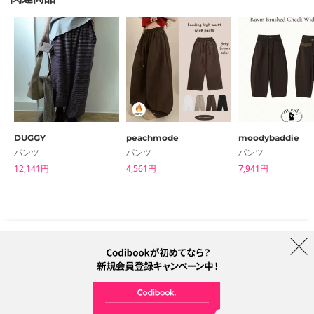
DUGGY
peachmode
moodybaddie
パンツ
パンツ
パンツ
12,141円
4,561円
7,941円
はじめての方へ
ブランド
利用規約
プライバシーポリシー
配送について
特定商取引法に基づく表記
Collab
電話番号：05068838012 (月-金 1PM ~ 5PM)