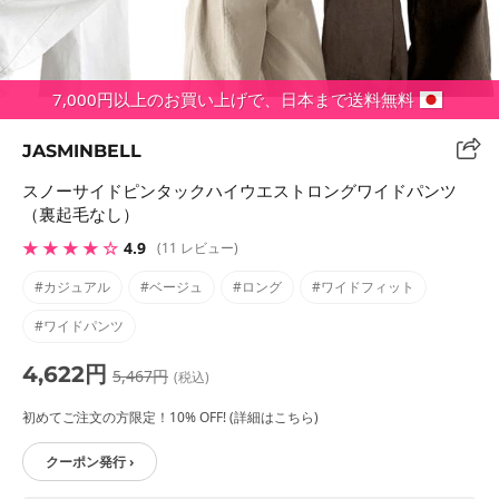
7,000円以上のお買い上げで、日本まで送料無料
JASMINBELL
スノーサイドピンタックハイウエストロングワイドパンツ
（裏起毛なし）
★ ★ ★ ★ ☆
4.9
(11 レビュー)
#カジュアル
#ベージュ
#ロング
#ワイドフィット
#ワイドパンツ
4,622円
5,467円
(税込)
初めてご注文の方限定！10% OFF! (詳細はこちら)
クーポン発行 ›