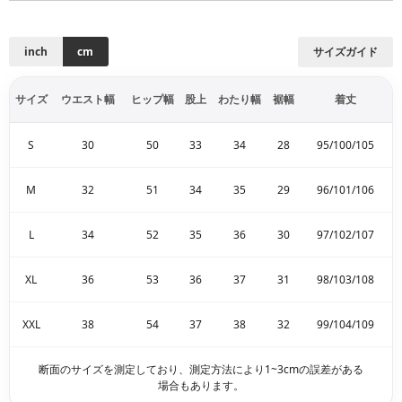
inch
cm
サイズガイド
サイズ
ウエスト幅
ヒップ幅
股上
わたり幅
裾幅
着丈
S
30
50
33
34
28
95/100/105
M
32
51
34
35
29
96/101/106
L
34
52
35
36
30
97/102/107
XL
36
53
36
37
31
98/103/108
XXL
38
54
37
38
32
99/104/109
断面のサイズを測定しており、測定方法により1~3cmの誤差がある
場合もあります。