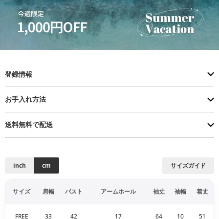
登録情報
お手入れ方法
送料無料で配送
inch
cm
サイズガイド
サイズ
肩幅
バスト
アームホール
袖丈
袖幅
着丈
FREE
33
42
17
64
10
51