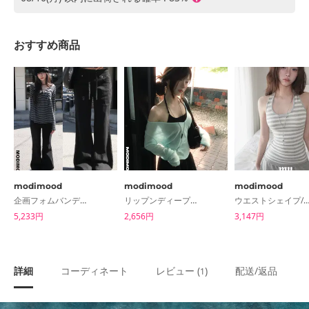
おすすめ商品
modimood
modimood
modimood
企画フォムバンディングブーツカットデイリーパンツ
リップンディープVリブニット透け感ロングスリーブTシャツ
ウエストシェイプ/浮き防止カバー単色ホルターノー
5,233円
2,656円
3,147円
詳細
コーディネート
レビュー (
)
配送/返品
1