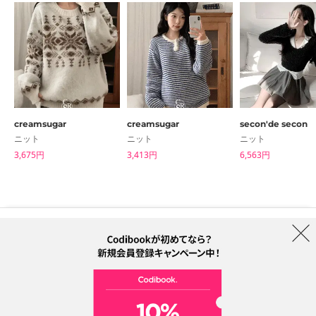
creamsugar
creamsugar
secon'de secon
ニット
ニット
ニット
3,675円
3,413円
6,563円
はじめての方へ
ブランド
利用規約
プライバシーポリシー
配送について
特定商取引法に基づく表記
Collab
電話番号：05068838012 (月-金 1PM ~ 5PM)
電子メールアドレス：help@codibook.net
所在地：A-301, 114, Gasan digital 2-ro, Geumcheon-gu, Seoul