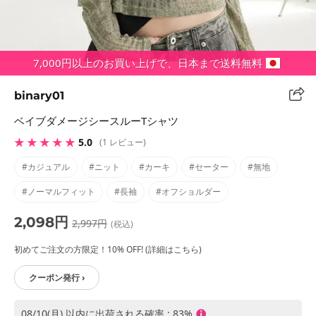
7,000円以上のお買い上げで、日本まで送料無料
binary01
ベイブダメージシースルーTシャツ
★ ★ ★ ★ ★
5.0
(1 レビュー)
#カジュアル
#ニット
#カーキ
#セーター
#無地
#ノーマルフィット
#長袖
#オフショルダー
2,098円
2,997円
(税込)
初めてご注文の方限定！10% OFF! (詳細はこちら)
クーポン発行 ›
08/10(月) 以内に出荷される確率 : 83%