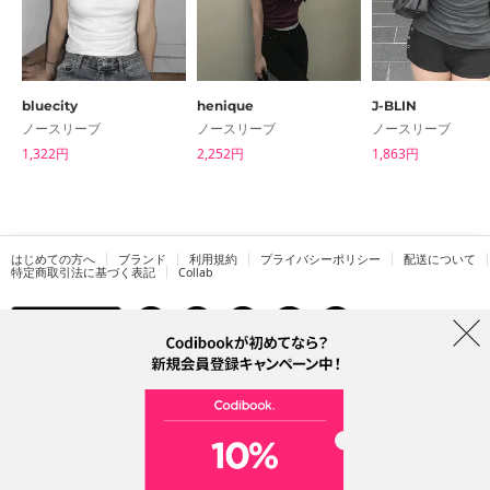
bluecity
henique
J-BLIN
ノースリーブ
ノースリーブ
ノースリーブ
1,322円
2,252円
1,863円
はじめての方へ
ブランド
利用規約
プライバシーポリシー
配送について
特定商取引法に基づく表記
Collab
電話番号：05068838012 (月-金 1PM ~ 5PM)
電子メールアドレス：help@codibook.net
所在地：A-301, 114, Gasan digital 2-ro, Geumcheon-gu, Seoul
代表者：カン・ハヌル