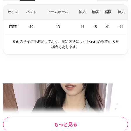
サイズ
バスト
アームホール
袖丈
袖幅
裾幅
着丈
FREE
40
13
14
15
41
41
断面のサイズを測定しており、測定方法により1~3cmの誤差がある
場合もあります。
もっと見る