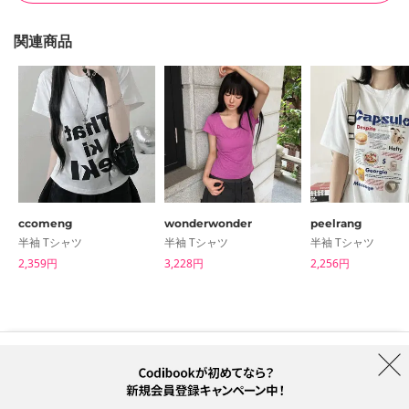
関連商品
ccomeng
wonderwonder
peelrang
半袖 Tシャツ
半袖 Tシャツ
半袖 Tシャツ
2,359円
3,228円
2,256円
はじめての方へ
ブランド
利用規約
プライバシーポリシー
配送について
特定商取引法に基づく表記
Collab