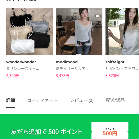
wonderwonder
modimood
shifteight
ヨリンレースキャップ付きスリーブレスタンクトップ
夏デイリーサルアンタカーディガン
リダピンクフラワーパッチナシブラウス
2,300円
3,478円
3,325円
詳細
コーディネート
レビュー (
)
配送/返品
2