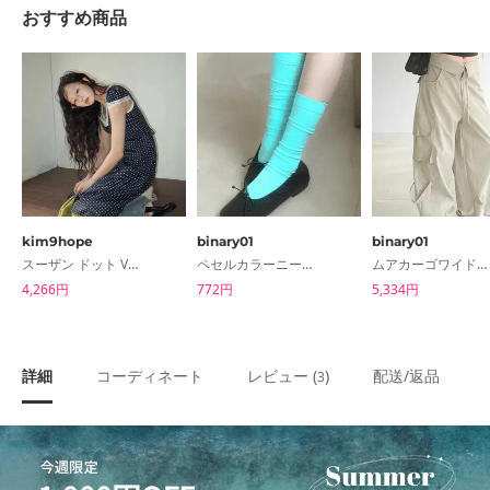
おすすめ商品
kim9hope
binary01
binary01
スーザン ドット Vネック ワンピース
ペセルカラーニーソックス
ムアカーゴワイドパンツ
4,266円
772円
5,334円
詳細
コーディネート
レビュー (
)
配送/返品
3