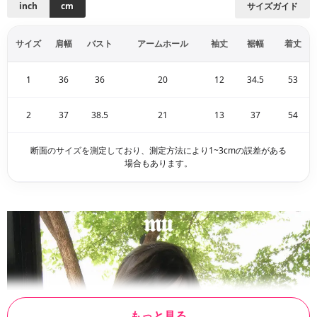
inch
cm
サイズガイド
サイズ
肩幅
バスト
アームホール
袖丈
裾幅
着丈
1
36
36
20
12
34.5
53
2
37
38.5
21
13
37
54
断面のサイズを測定しており、測定方法により1~3cmの誤差がある
場合もあります。
もっと見る