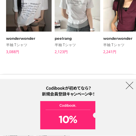
wonderwonder
peelrang
wonderwonder
半袖 Tシャツ
半袖 Tシャツ
半袖 Tシャツ
3,088円
2,123円
2,241円
はじめての方へ
ブランド
利用規約
プライバシーポリシー
配送について
特定商取引法に基づく表記
Collab
電話番号：05068838012 (月-金 1PM ~ 5PM)
電子メールアドレス：help@codibook.net
所在地：A-301, 114, Gasan digital 2-ro, Geumcheon-gu, Seoul
代表者：カン・ハヌル