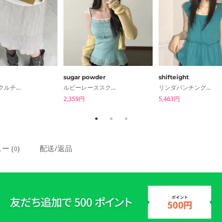
sugar powder
shifteight
ジョイリンクルチェックスカート
ルビーレーススクエアリブナシスリーブレス 7color
リンダパンチング半袖ナシブラウスTシャツ2color
2,359円
5,463円
ー (
)
配送/返品
0