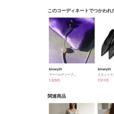
このコーディネートでつかわれ
binary01
binary01
マーベルディーブネックレス
1,325円
7,511円
関連商品