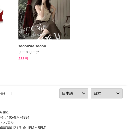
secon'de secon
inchant me
ノースリーブ
ノースリーブ
588円
2,409円
営会社
Inc.
105-87-74884
ン・ハヌル
8838012 (月-金 1PM ~ 5PM)