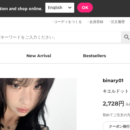
OK
tion and shop online.
· コーディをつくる
· 会員登録
· 注文履歴
New Arrival
Bestsellers
binary01
キエルドット
2,728円
3
初めてご注文の方限
クーポン発行 