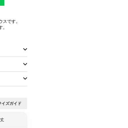
スです。

。

サイズガイド
丈