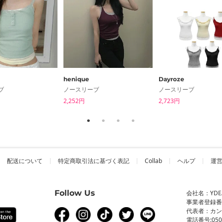
henique
Dayroze
ブ
ノースリーブ
ノースリーブ
2,252円
2,723円
配送について
特定商取引法に基づく表記
Collab
ヘルプ
運
Follow Us
会社名：YDEA 
事業者登録番号：
代表者：カ
電話番号:0506