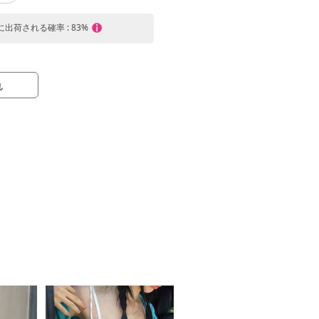
内に出荷される確率 : 83%
れ