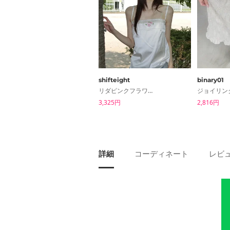
shifteight
binary01
リダピンクフラワーパッチナシブラウス
3,325円
2,816円
詳細
コーディネート
レビュ