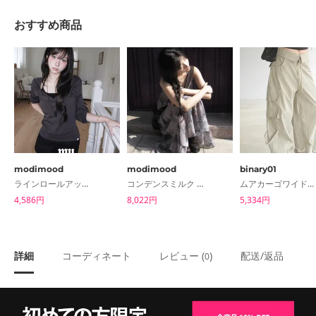
おすすめ商品
modimood
modimood
binary01
ラインロールアップ7分Tシャツ
コンデンスミルク ラベンダーレース ロングキャミソールワンピース
ムアカーゴワイドパンツ
4,586円
8,022円
5,334円
詳細
コーディネート
レビュー (
)
配送/返品
0