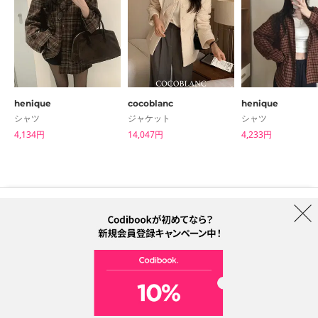
henique
cocoblanc
henique
シャツ
ジャケット
シャツ
4,134円
14,047円
4,233円
はじめての方へ
ブランド
利用規約
プライバシーポリシー
配送について
特定商取引法に基づく表記
Collab
電話番号：05068838012 (月-金 1PM ~ 5PM)
電子メールアドレス：help@codibook.net
所在地：A-301, 114, Gasan digital 2-ro, Geumcheon-gu, Seoul
代表者：カン・ハヌル