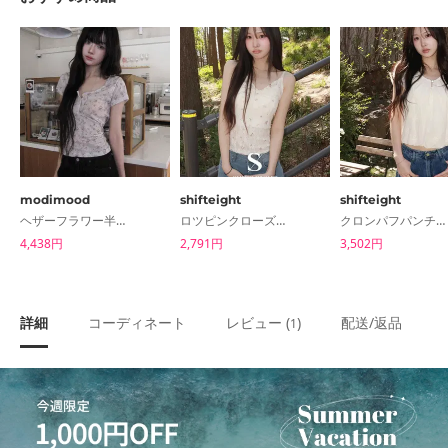
modimood
shifteight
shifteight
ヘザーフラワー半袖ボタンTシャツ
ロツピンクローズレース スリーブレスタンクトップブラウス
クロンパフパンチング半袖ブラウス
4,438円
2,791円
3,502円
詳細
コーディネート
レビュー (
)
配送/返品
1