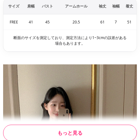
サイズ
肩幅
バスト
アームホール
袖丈
袖幅
着丈
FREE
41
45
20.5
61
7
51
断面のサイズを測定しており、測定方法により1~3cmの誤差がある
場合もあります。
もっと見る