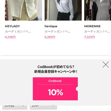
HEYLADY
henique
MORENNE
カーディガン / ベスト
カーディガン / ベスト
カーディガン / ベスト
4,256円
6,283円
7,325円
はじめての方へ
ブランド
利用規約
プライバシーポリシー
配送について
特定商取引法に基づく表記
Collab
電話番号：05068838012 (月-金 1PM ~ 5PM)
電子メールアドレス：help@codibook.net
所在地：A-301, 114, Gasan digital 2-ro, Geumcheon-gu, Seoul
代表者：カン・ハヌル