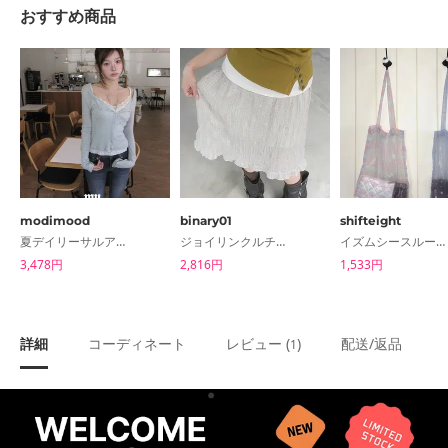
おすすめ商品
modimood
binary01
shifteight
夏デイリーサルアンタカーディガン
ジョイリンクルチェックスカート
イズムシースルーチェック肩掛けトートバッグ
3,478円
2,816円
1,533円
詳細
コーディネート
レビュー (
)
配送/返品
1