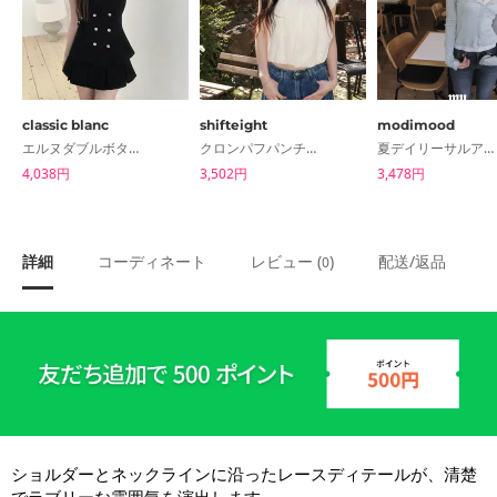
classic blanc
shifteight
modimood
エルヌダブルボタンカラー夏半袖ナポレオンジャケットシャツブラウス
クロンパフパンチング半袖ブラウス
夏デイリーサルアンタカーディガン
4,038円
3,502円
3,478円
詳細
コーディネート
レビュー (
)
配送/返品
0
ショルダーとネックラインに沿ったレースディテールが、清楚
でラブリーな雰囲気を演出します。
