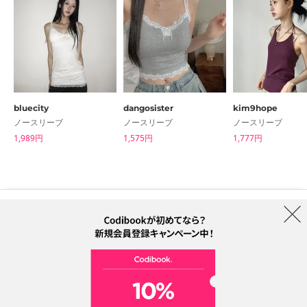
bluecity
dangosister
kim9hope
ノースリーブ
ノースリーブ
ノースリーブ
1,989円
1,575円
1,777円
はじめての方へ
ブランド
利用規約
プライバシーポリシー
配送について
特定商取引法に基づく表記
Collab
電話番号：05068838012 (月-金 1PM ~ 5PM)
電子メールアドレス：help@codibook.net
所在地：A-301, 114, Gasan digital 2-ro, Geumcheon-gu, Seoul
代表者：カン・ハヌル