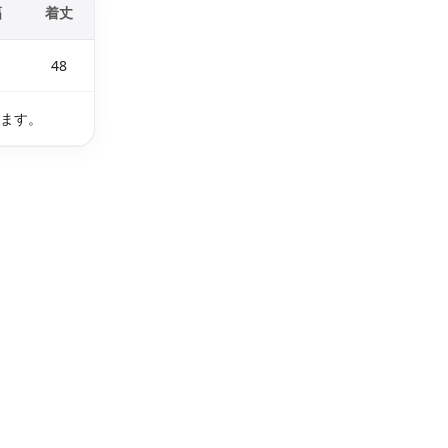
幅
着丈
48
ります。