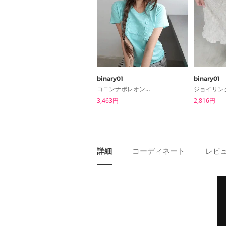
binary01
binary01
コニンナポレオン半袖Tシャツ
3,463円
2,816円
詳細
コーディネート
レビュ