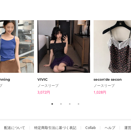
nning
VIVIC
secon'de secon
ブ
ノースリーブ
ノースリーブ
3,072円
1,028円
配送について
特定商取引法に基づく表記
Collab
ヘルプ
運