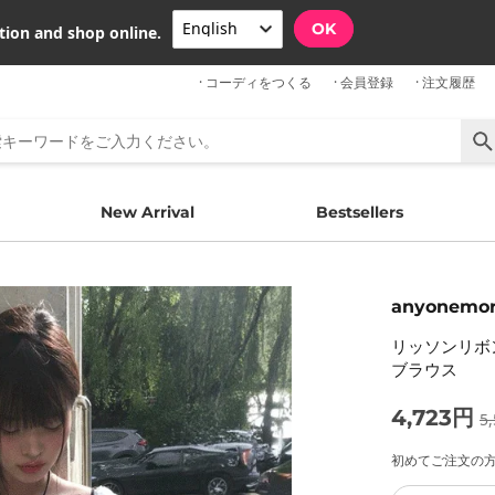
OK
tion and shop online.
· コーディをつくる
· 会員登録
· 注文履歴
New Arrival
Bestsellers
anyonemo
リッソンリボ
ブラウス
4,723円
5
初めてご注文の方限