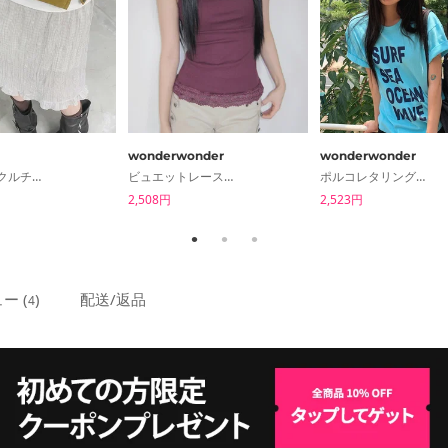
wonderwonder
wonderwonder
ジョイリンクルチェックスカート
ビュエットレースゴルジスリーブレス
ポルコレタリング半袖Tシャツ
2,508円
2,523円
ー (
)
配送/返品
4