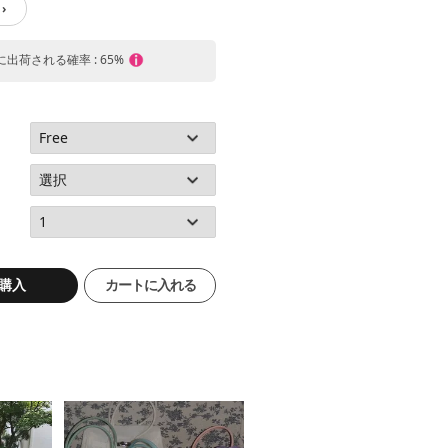
›
内に出荷される確率 : 65%