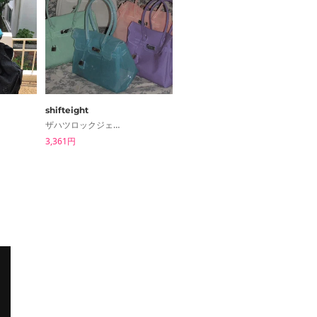
shifteight
kim9hope
ザハツロックジェリーショルダーバッグジェリーバッグトートバッグ5color
コモサテンスリーブレスブラウス
3,361円
2,820円