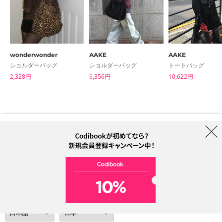
wonderwonder
AAKE
AAKE
ショルダーバッグ
ショルダーバッグ
トートバッグ
2,328円
6,356円
10,622円
はじめての方へ
ブランド
利用規約
プライバシーポリシー
配送について
特定商取引法に基づく表記
Collab
電話番号：05068838012 (月-金 1PM ~ 5PM)
電子メールアドレス：help@codibook.net
所在地：A-301, 114, Gasan digital 2-ro, Geumcheon-gu, Seoul
代表者：カン・ハヌル