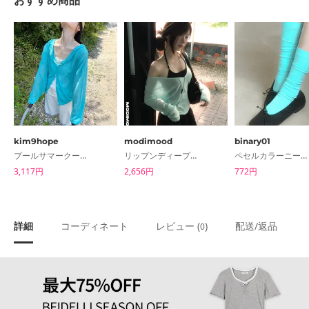
おすすめ商品
kim9hope
modimood
binary01
プールサマークールフードカーディガン
リップンディープVリブニット透け感ロングスリーブTシャツ
ペセルカラーニーソックス
3,117円
2,656円
772円
詳細
コーディネート
レビュー (
)
配送/返品
0