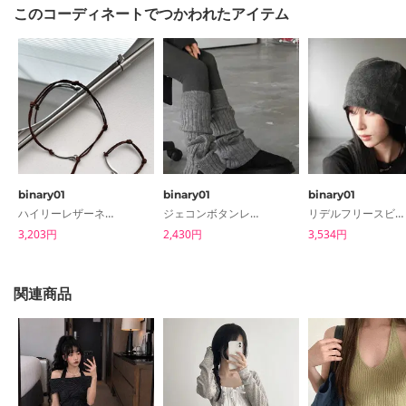
このコーディネートでつかわれたアイテム
binary01
binary01
binary01
ハイリーレザーネックレス＆ブレスレット
ジェコンボタンレッグウォーマー
リデルフリースビーニー
3,203円
2,430円
3,534円
関連商品