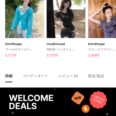
kim9hope
modimood
kim9hope
プールサマークールフードカーディガン
MADE バイオウォッシング MOMU ベーシックラインロールアップ半袖Tシャツ
クラックフラワースリムTシャツ
3,117円
3,725円
2,389円
詳細
コーディネート
レビュー (
)
配送/返品
0