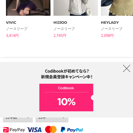
VIVIC
HIJJOO
HEYLADY
ノースリーブ
ノースリーブ
ノースリーブ
3,414円
2,745円
2,098円
はじめての方へ
ブランド
利用規約
プライバシーポリシー
配送について
特定商取引法に基づく表記
Collab
電話番号：05068838012 (月-金 1PM ~ 5PM)
電子メールアドレス：help@codibook.net
所在地：A-301, 114, Gasan digital 2-ro, Geumcheon-gu, Seoul
代表者：カン・ハヌル