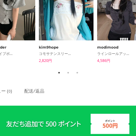
der
kim9hope
modimood
モブストライプボタン半袖Tシャツ オフショルダー
コモサテンスリーブレスブラウス
ラインロールアップ7分Tシャツ
2,820円
4,586円
ー (
)
配送/返品
0