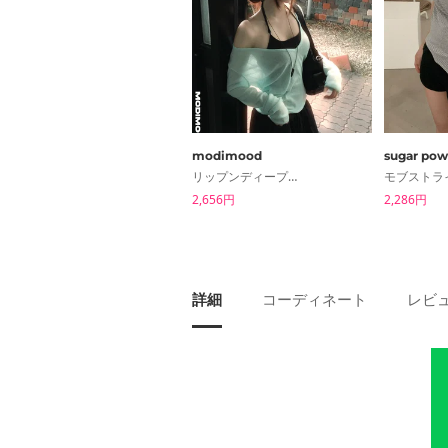
modimood
sugar pow
リップンディープVリブニット透け感ロングスリーブTシャツ
2,656円
2,286円
詳細
コーディネート
レビュ