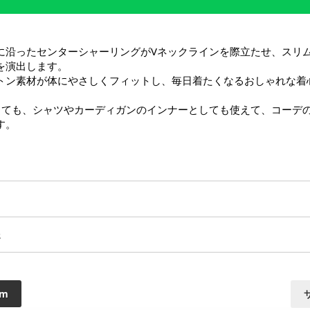
に沿ったセンターシャーリングがVネックラインを際立たせ、スリ
を演出します。

トン素材が体にやさしくフィットし、毎日着たくなるおしゃれな着
しても、シャツやカーディガンのインナーとしても使えて、コーデ
す。
送
cm