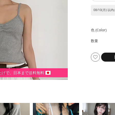
08/10(月) 以
色 (color)
数量
い上げで、日本まで送料無料