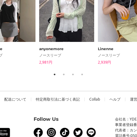
be
anyonemore
Linenne
ブ
ノースリーブ
ノースリーブ
2,981円
2,939円
配送について
特定商取引法に基づく表記
Collab
ヘルプ
運
Follow Us
会社名：YDEA 
事業者登録番号：
代表者：カ
電話番号:0506