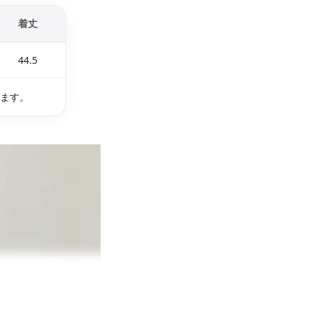
着丈
44.5
ります。