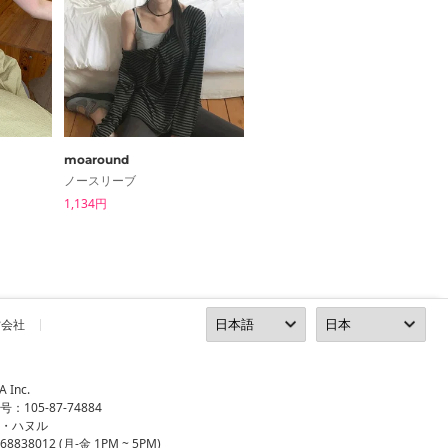
moaround
Linenne
ノースリーブ
ノースリーブ
1,134円
3,741円
営会社
Inc.
105-87-74884
ン・ハヌル
8838012 (月-金 1PM ~ 5PM)