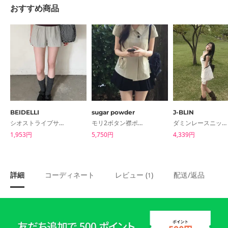
おすすめ商品
BEIDELLI
sugar powder
J-BLIN
シオストライプサマーショートパンツ
モリ2ボタン襟ポケット半袖シャツブラウス
ダミンレースニットキャミソールミニワンピース
1,953円
5,750円
4,339円
詳細
コーディネート
レビュー (
)
配送/返品
1