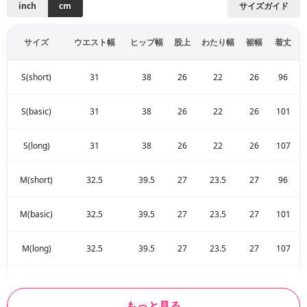
inch
cm
サイズガイド
サイズ
ウエスト幅
ヒップ幅
股上
わたり幅
裾幅
着丈
S(short)
31
38
26
22
26
96
S(basic)
31
38
26
22
26
101
S(long)
31
38
26
22
26
107
M(short)
32.5
39.5
27
23.5
27
96
M(basic)
32.5
39.5
27
23.5
27
101
M(long)
32.5
39.5
27
23.5
27
107
L(short)
34
41
28
25
28
96
もっと見る