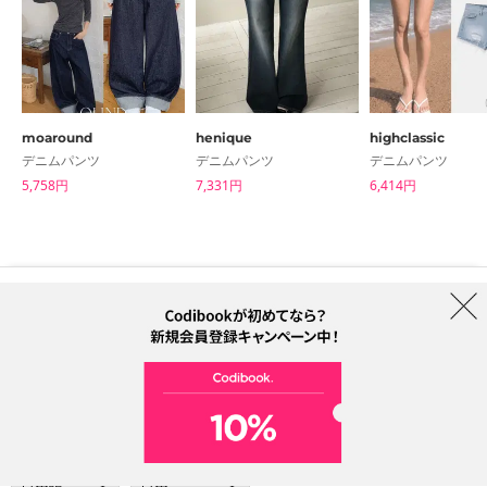
moaround
henique
highclassic
デニムパンツ
デニムパンツ
デニムパンツ
5,758円
7,331円
6,414円
はじめての方へ
ブランド
利用規約
プライバシーポリシー
配送について
特定商取引法に基づく表記
Collab
電話番号：05068838012 (月-金 1PM ~ 5PM)
電子メールアドレス：help@codibook.net
所在地：A-301, 114, Gasan digital 2-ro, Geumcheon-gu, Seoul
代表者：カン・ハヌル