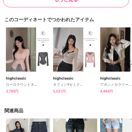
L(basic)
34
41
28
25
28
101
このコーディネートでつかわれたアイテム
L(long)
34
41
28
25
28
107
断面のサイズを測定しており、測定方法により1~3cmの誤差がある
場合もあります。
highclassic
highclassic
highclassic
ローロラウンドネックボタン裾ロールスリムフィットカーディガン
タフィンVセミクロップスナップボタンセミクロップテンセルウールTシャツ
アボンノカラツーウェイジッパーフェイクポケットスリットラインクロップコットンジャケット
3,789円
5,031円
4,484円
関連商品