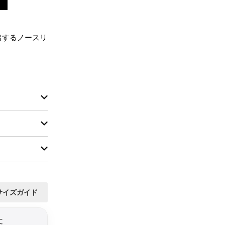
出するノースリ


サイズガイド
丈