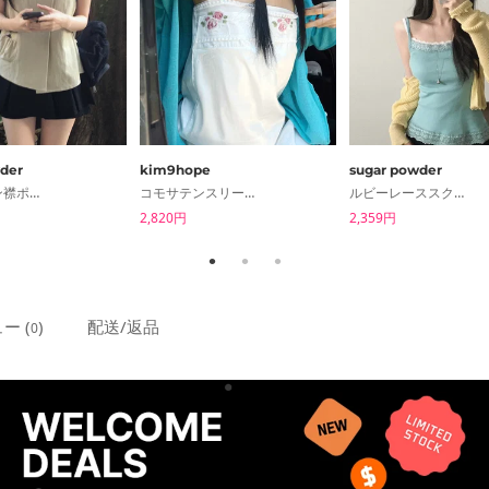
der
kim9hope
sugar powder
モリ2ボタン襟ポケット半袖シャツブラウス
コモサテンスリーブレスブラウス
ルビーレーススクエアリブナシスリーブレス 7color
2,820円
2,359円
ー (
)
配送/返品
0