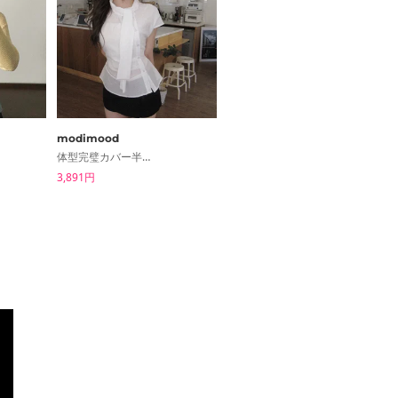
modimood
binary01
体型完璧カバー半袖リボンブラウス - 4color
ディウェンビンテージブーツカットデニムパンツ
3,891円
4,523円