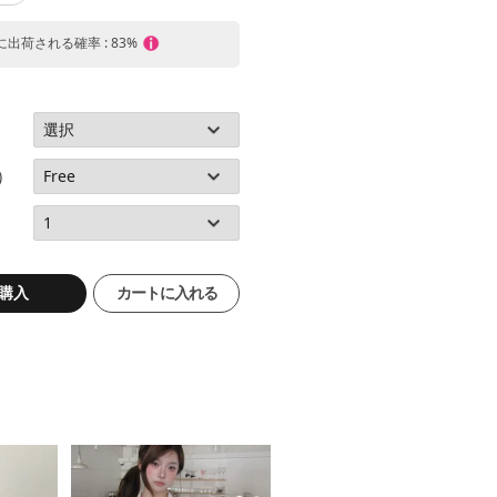
内に出荷される確率 : 83%
)