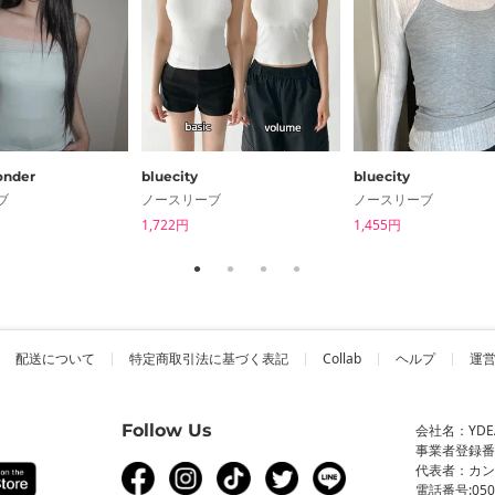
nder
bluecity
bluecity
ブ
ノースリーブ
ノースリーブ
1,722円
1,455円
配送について
特定商取引法に基づく表記
Collab
ヘルプ
運
Follow Us
会社名：YDEA 
事業者登録番号：
代表者：カ
電話番号:0506