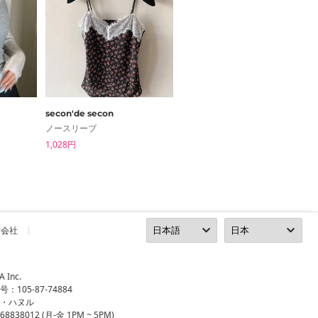
secon'de secon
DAILYJOU
ノースリーブ
ノースリーブ
1,028円
2,911円
営会社
Inc.
105-87-74884
ン・ハヌル
8838012 (月-金 1PM ~ 5PM)