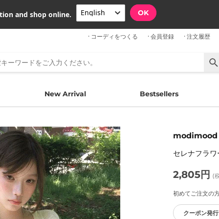
OK
tion and shop online.
· コーディをつくる
· 会員登録
· 注文履歴
New Arrival
Bestsellers
modimood
セレナフラワ
2,805円
(
初めてご注文の方限
クーポン発行 