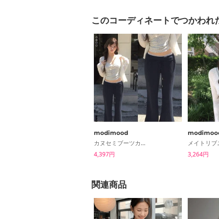
このコーディネートでつかわれ
modimood
modimoo
カヌセミブーツカット2ウェイパンツ
4,397円
3,264円
関連商品