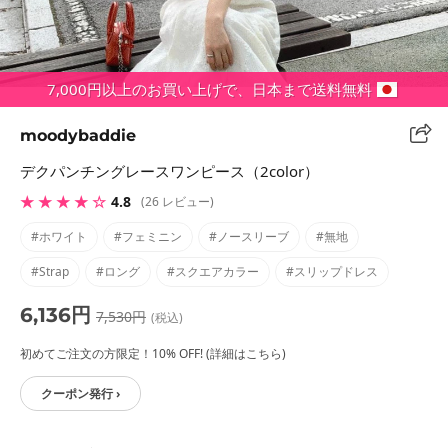
7,000円以上のお買い上げで、日本まで送料無料
moodybaddie
デクパンチングレースワンピース（2color）
★ ★ ★ ★ ☆
4.8
(26 レビュー)
#ホワイト
#フェミニン
#ノースリーブ
#無地
#strap
#ロング
#スクエアカラー
#スリップドレス
6,136円
7,530円
(税込)
初めてご注文の方限定！10% OFF! (詳細はこちら)
クーポン発行 ›