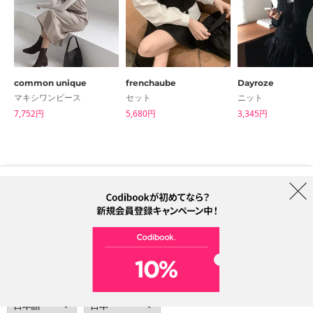
common unique
frenchaube
Dayroze
マキシワンピース
セット
ニット
7,752円
5,680円
3,345円
はじめての方へ
ブランド
利用規約
プライバシーポリシー
配送について
特定商取引法に基づく表記
Collab
電話番号：05068838012 (月-金 1PM ~ 5PM)
電子メールアドレス：help@codibook.net
所在地：A-301, 114, Gasan digital 2-ro, Geumcheon-gu, Seoul
代表者：カン・ハヌル