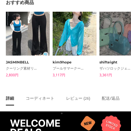
おすすめ商品
JASMINBELL
kim9hope
shifteight
クーリング素材リリーフセミブーツカットロングトレーニングパンツ
プールサマークールフードカーディガン
ザハツロックジェリーショルダーバッグジェリーバッグトートバッグ5color
2,800円
3,117円
3,361円
詳細
コーディネート
レビュー (
)
配送/返品
26