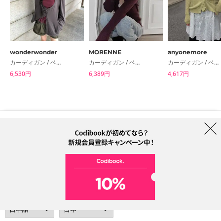
wonderwonder
MORENNE
anyonemore
カーディガン / ベスト
カーディガン / ベスト
カーディガン / ベスト
6,530円
6,389円
4,617円
はじめての方へ
ブランド
利用規約
プライバシーポリシー
配送について
特定商取引法に基づく表記
Collab
電話番号：05068838012 (月-金 1PM ~ 5PM)
電子メールアドレス：help@codibook.net
所在地：A-301, 114, Gasan digital 2-ro, Geumcheon-gu, Seoul
代表者：カン・ハヌル