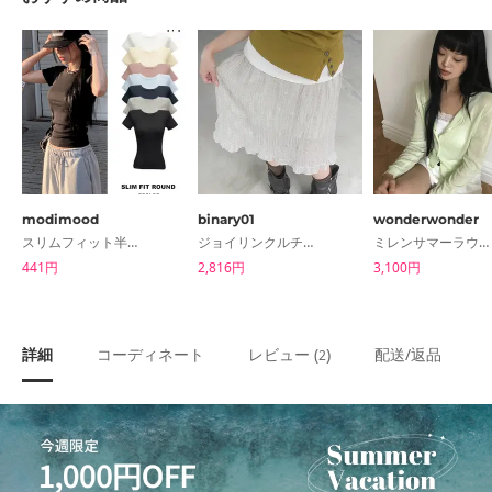
modimood
binary01
wonderwonder
スリムフィット半袖ラウンドTシャツ - 7color
ジョイリンクルチェックスカート
ミレンサマーラウンドカーディガン
441円
2,816円
3,100円
詳細
コーディネート
レビュー (
)
配送/返品
2