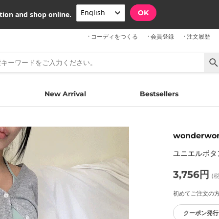
OK
tion and shop online.
· コーディをつくる
· 会員登録
· 注文履歴
New Arrival
Bestsellers
wonderwo
ユニエルボタ
3,756円
(
初めてご注文の方限
クーポン発行 