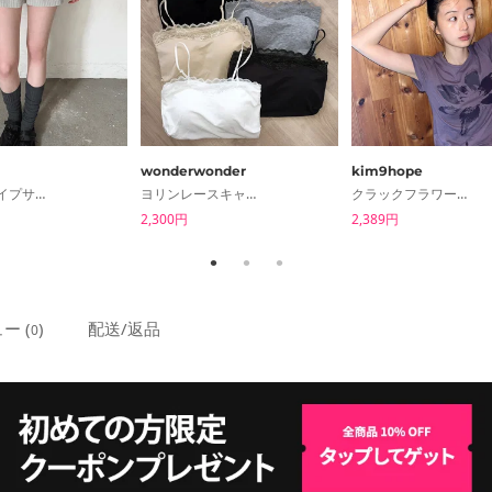
wonderwonder
kim9hope
シオストライプサマーショートパンツ
ヨリンレースキャップ付きスリーブレスタンクトップ
クラックフラワースリムTシャツ
2,300円
2,389円
ー (
)
配送/返品
0