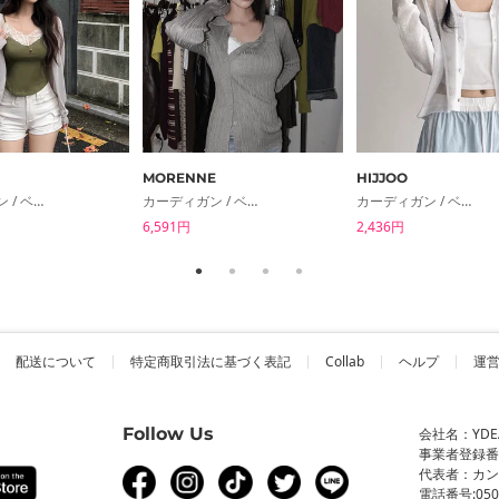
MORENNE
HIJJOO
カーディガン / ベスト
カーディガン / ベスト
カーディガン / ベスト
6,591円
2,436円
配送について
特定商取引法に基づく表記
Collab
ヘルプ
運
Follow Us
会社名：YDEA 
事業者登録番号：
代表者：カ
電話番号:0506