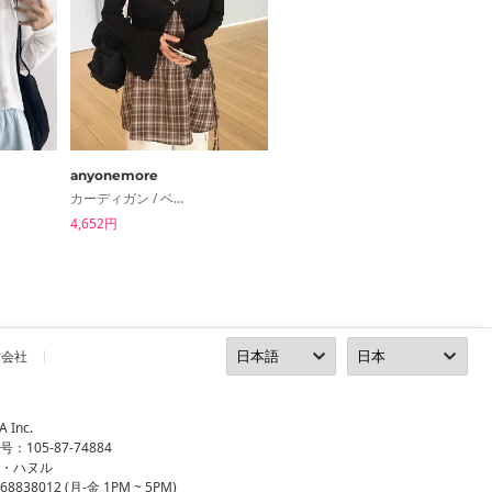
anyonemore
from beginning
カーディガン / ベスト
カーディガン / ベスト
4,652円
3,891円
営会社
Inc.
105-87-74884
ン・ハヌル
8838012 (月-金 1PM ~ 5PM)