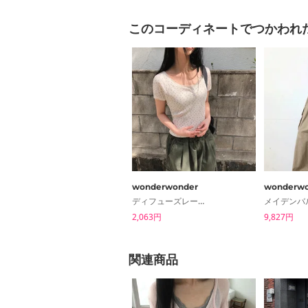
このコーディネートでつかわれ
wonderwonder
wonderwo
ディフューズレース半袖Tシャツ
2,063円
9,827円
関連商品