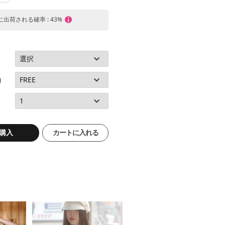
内に出荷される確率 : 43%
)