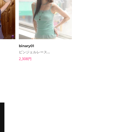
binary01
shifteight
ピンジェルレーススリーブレス
リンダパンチング半袖ナシブラウスTシャツ2color
2,308円
5,463円