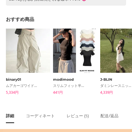
おすすめ商品
binary01
modimood
J-BLIN
ムアカーゴワイドパンツ
スリムフィット半袖ラウンドTシャツ - 7color
ダミンレースニットキャミソールミニワンピース
5,334円
441円
4,339円
詳細
コーディネート
レビュー (
)
配送/返品
5