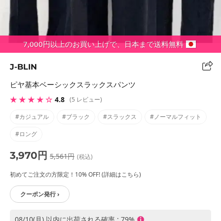
7,000円以上のお買い上げで、日本まで送料無料
J-BLIN
ピヤ基本ベーシックスラックスパンツ
★ ★ ★ ★ ☆
4.8
(5 レビュー)
#カジュアル
#ブラック
#スラックス
#ノーマルフィット
#ロング
3,970円
5,561円
(税込)
初めてご注文の方限定！10% OFF! (詳細はこちら)
クーポン発行 ›
08/10(月) 以内に出荷される確率 : 79%