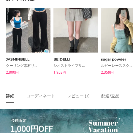
JASMINBELL
BEIDELLI
sugar powder
クーリング素材リリーフセミブーツカットロングトレーニングパンツ
シオストライプサマーショートパンツ
ルビーレーススクエアリブナシスリーブレス 7color
2,800円
1,953円
2,359円
詳細
コーディネート
レビュー (
)
配送/返品
3