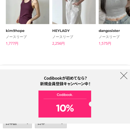
kim9hope
HEYLADY
dangosister
ノースリーブ
ノースリーブ
ノースリーブ
1,777円
2,256円
1,575円
はじめての方へ
ブランド
利用規約
プライバシーポリシー
配送について
特定商取引法に基づく表記
Collab
電話番号：05068838012 (月-金 1PM ~ 5PM)
電子メールアドレス：help@codibook.net
所在地：A-301, 114, Gasan digital 2-ro, Geumcheon-gu, Seoul
代表者：カン・ハヌル