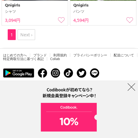
Qnigirls
Qnigirls
シャツ
パンツ
3,094円
4,594円
1
Next ›
はじめての方へ
ブランド
利用規約
プライバシーポリシー
配送について
特定商取引法に基づく表記
Collab
電話番号：05068838012 (月-金 1PM ~ 5PM)
電子メールアドレス：help@codibook.net
所在地：A-301, 114, Gasan digital 2-ro, Geumcheon-gu, Seoul
代表者：カン・ハヌル