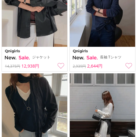
Qnigirls
Qnigirls
ジャケット
長袖 Tシャツ
12,938円
2,644円
14,375円
2,939円