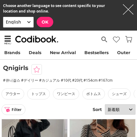
Choose another language to see content specific to your
location and shop online.
OK
Brands
Deals
New Arrival
Bestsellers
Outer
Qnigirls
#큐니걸스 #デイリー #カジュアル #10代 #20代 #154cm #167cm
アウター
トップス
ワンピース
ボトムス
シューズ
Sort
Filter
1