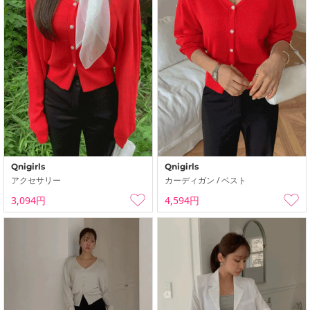
Qnigirls
Qnigirls
アクセサリー
カーディガン / ベスト
3,094円
4,594円