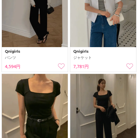
Qnigirls
Qnigirls
パンツ
ジャケット
4,594円
7,781円