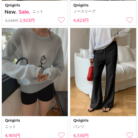
Qnigirls
Qnigirls
ニット
ノースリーブ
2,923円
4,823円
3,248円
Qnigirls
Qnigirls
ニット
パンツ
4,905円
6,530円