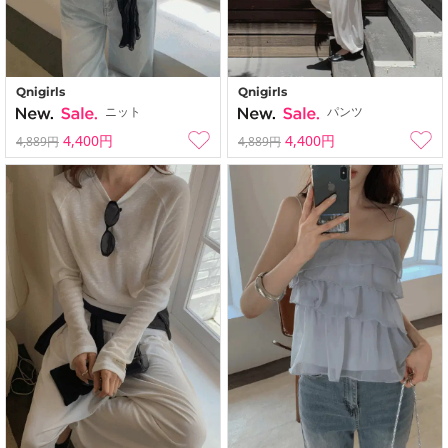
Qnigirls
Qnigirls
ニット
パンツ
4,400円
4,400円
4,889円
4,889円