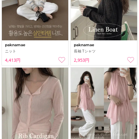
paknamae
paknamae
ニット
長袖 Tシャツ
4,413円
2,953円