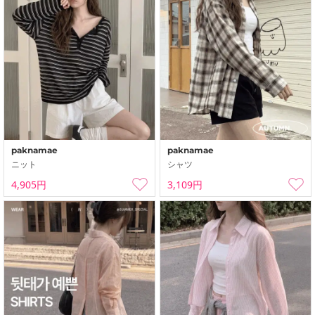
paknamae
paknamae
ニット
シャツ
4,905円
3,109円