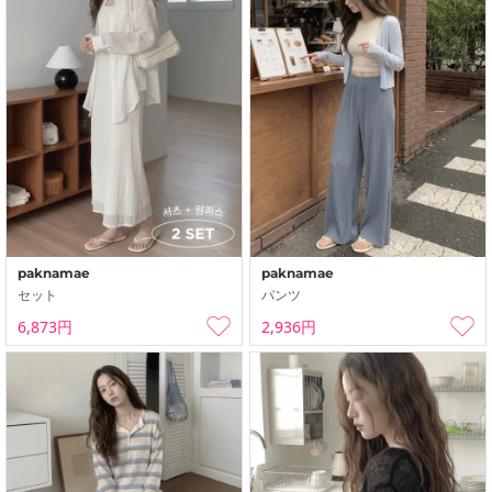
paknamae
paknamae
セット
パンツ
6,873円
2,936円