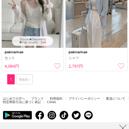
paknamae
paknamae
セット
シャツ
4,084円
2,797円
1
Next ›
はじめての方へ
ブランド
利用規約
プライバシーポリシー
配送について
特定商取引法に基づく表記
Collab
電話番号：05068838012 (月-金 1PM ~ 5PM)