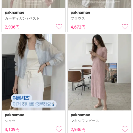
paknamae
paknamae
カーディガン / ベスト
ブラウス
2,936円
4,672円
paknamae
paknamae
シャツ
マキシワンピース
3,109円
2,936円