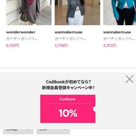
wonderwonder
wannabemuse
wannabemuse
カーディガン / ベスト
カーディガン / ベスト
カーディガン / ベスト
6,530円
3,758円
3,352円
はじめての方へ
ブランド
利用規約
プライバシーポリシー
配送について
特定商取引法に基づく表記
Collab
電話番号：05068838012 (月-金 1PM ~ 5PM)
電子メールアドレス：help@codibook.net
所在地：A-301, 114, Gasan digital 2-ro, Geumcheon-gu, Seoul
代表者：カン・ハヌル