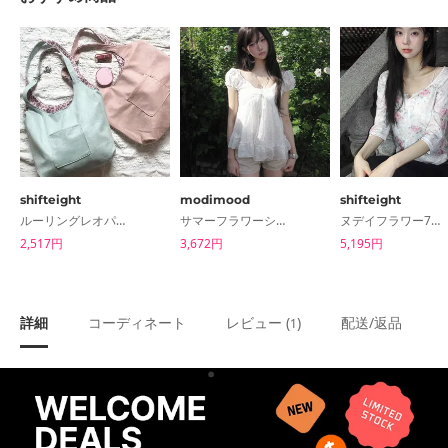
shifteight
modimood
shifteight
ルーリングレオパード配色ショルダーバッグトートバッグ2color
サマーフラワーシフォンブラウス - 2color
ヌデイフラワー7分半袖Tシャツ2color
2,517円
3,672円
5,195円
詳細
コーディネート
レビュー (
)
配送/返品
1