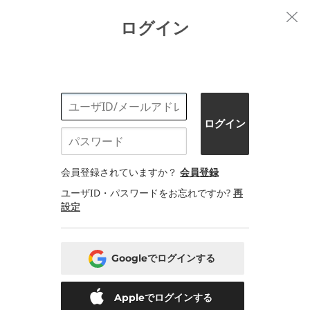
Choose another language to see content specific to your
ログイン
location and shop online.
OK
Brands
Deals
New Arrival
Bestsellers
Outer
はじめての方へ
ブランド
利用規約
プライバシーポリシー
配送について
会員登録されていますか？
会員登録
ユーザID・パスワードをお忘れですか?
再
設定
電話番号：05068838012 (月-金 1PM ~ 5PM)
電子メールアドレス：help@codibook.net
所在地：A-301, 114, Gasan digital 2-ro, Geumcheon-gu, Seoul
代表者：カン・ハヌル
Googleでログインする
Appleでログインする