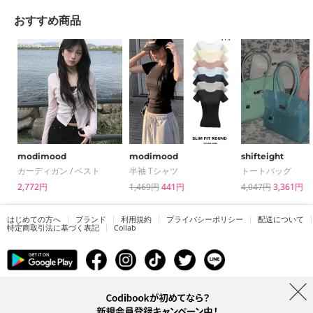
おすすめ商品
modimood
modimood
shifteight
カーディガン / ベスト
半袖 Tシャツ
トートバッグ
2,772円
1,469円
441円
4,047円
3,361円
はじめての方へ
ブランド
利用規約
プライバシーポリシー
配送について
特定商取引法に基づく表記
Collab
電話番号：05068838012 (月-金 1PM ~ 5PM)
電子メールアドレス：help@codibook.net
所在地：A-301, 114, Gasan digital 2-ro, Geumcheon-gu, Seoul